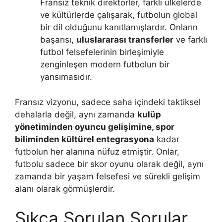
Fransız teknik direktörler, farklı ülkelerde
ve kültürlerde çalışarak, futbolun global
bir dil olduğunu kanıtlamışlardır. Onların
başarısı,
uluslararası transferler
ve farklı
futbol felsefelerinin birleşimiyle
zenginleşen modern futbolun bir
yansımasıdır.
Fransız vizyonu, sadece saha içindeki taktiksel
dehalarla değil, aynı zamanda
kulüp
yönetiminden oyuncu gelişimine, spor
biliminden kültürel entegrasyona
kadar
futbolun her alanına nüfuz etmiştir. Onlar,
futbolu sadece bir skor oyunu olarak değil, aynı
zamanda bir yaşam felsefesi ve sürekli gelişim
alanı olarak görmüşlerdir.
Sıkça Sorulan Sorular