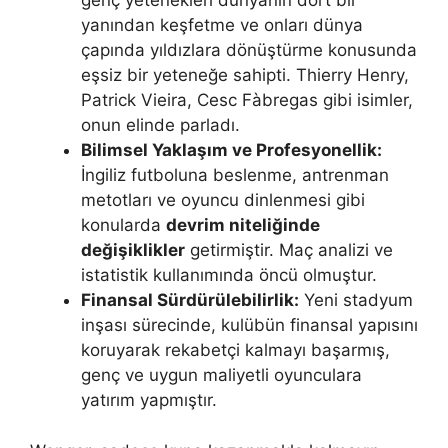
genç yetenekleri dünyanın dört bir
yanından keşfetme ve onları dünya
çapında yıldızlara dönüştürme konusunda
eşsiz bir yeteneğe sahipti. Thierry Henry,
Patrick Vieira, Cesc Fàbregas gibi isimler,
onun elinde parladı.
Bilimsel Yaklaşım ve Profesyonellik:
İngiliz futboluna beslenme, antrenman
metotları ve oyuncu dinlenmesi gibi
konularda
devrim niteliğinde
değişiklikler
getirmiştir. Maç analizi ve
istatistik kullanımında öncü olmuştur.
Finansal Sürdürülebilirlik:
Yeni stadyum
inşası sürecinde, kulübün finansal yapısını
koruyarak rekabetçi kalmayı başarmış,
genç ve uygun maliyetli oyunculara
yatırım yapmıştır.