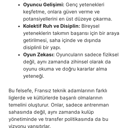
Oyuncu Gelişimi:
Genç yetenekleri
keşfetme, onlara güven verme ve
potansiyellerini en üst düzeye çıkarma.
Kolektif Ruh ve Disiplin:
Bireysel
yeteneklerin takımın başarısı için bir araya
getirilmesi, saha içinde ve dışında
disiplinli bir yapı.
Oyun Zekası:
Oyuncuların sadece fiziksel
değil, aynı zamanda zihinsel olarak da
oyunu okuma ve doğru kararlar alma
yeteneği.
Bu felsefe, Fransız teknik adamlarının farklı
liglerde ve kültürlerde başarılı olmalarının
temelini oluşturur. Onlar, sadece antrenman
sahasında değil, aynı zamanda kulüp
yönetiminde ve transfer politikasında da bu
vizyonu yansıtırlar.