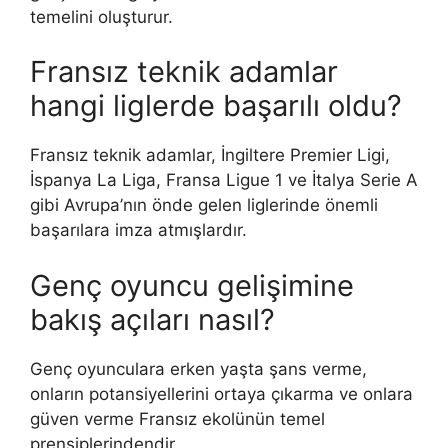
temelini oluşturur.
Fransız teknik adamlar
hangi liglerde başarılı oldu?
Fransız teknik adamlar, İngiltere Premier Ligi,
İspanya La Liga, Fransa Ligue 1 ve İtalya Serie A
gibi Avrupa’nın önde gelen liglerinde önemli
başarılara imza atmışlardır.
Genç oyuncu gelişimine
bakış açıları nasıl?
Genç oyunculara erken yaşta şans verme,
onların potansiyellerini ortaya çıkarma ve onlara
güven verme Fransız ekolünün temel
prensiplerindendir.