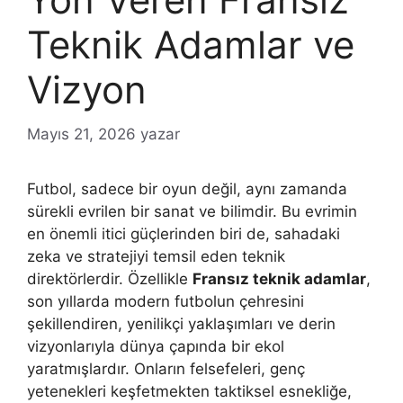
Teknik Adamlar ve
Vizyon
Mayıs 21, 2026
yazar
Futbol, sadece bir oyun değil, aynı zamanda
sürekli evrilen bir sanat ve bilimdir. Bu evrimin
en önemli itici güçlerinden biri de, sahadaki
zeka ve stratejiyi temsil eden teknik
direktörlerdir. Özellikle
Fransız teknik adamlar
,
son yıllarda modern futbolun çehresini
şekillendiren, yenilikçi yaklaşımları ve derin
vizyonlarıyla dünya çapında bir ekol
yaratmışlardır. Onların felsefeleri, genç
yetenekleri keşfetmekten taktiksel esnekliğe,