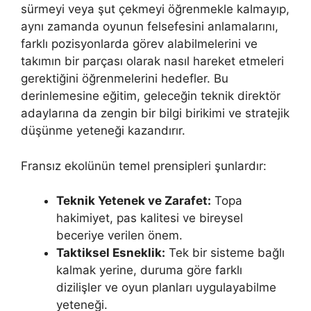
sürmeyi veya şut çekmeyi öğrenmekle kalmayıp,
aynı zamanda oyunun felsefesini anlamalarını,
farklı pozisyonlarda görev alabilmelerini ve
takımın bir parçası olarak nasıl hareket etmeleri
gerektiğini öğrenmelerini hedefler. Bu
derinlemesine eğitim, geleceğin teknik direktör
adaylarına da zengin bir bilgi birikimi ve stratejik
düşünme yeteneği kazandırır.
Fransız ekolünün temel prensipleri şunlardır:
Teknik Yetenek ve Zarafet:
Topa
hakimiyet, pas kalitesi ve bireysel
beceriye verilen önem.
Taktiksel Esneklik:
Tek bir sisteme bağlı
kalmak yerine, duruma göre farklı
dizilişler ve oyun planları uygulayabilme
yeteneği.