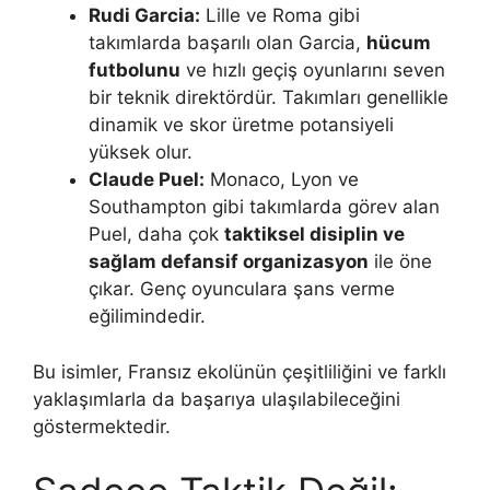
Rudi Garcia:
Lille ve Roma gibi
takımlarda başarılı olan Garcia,
hücum
futbolunu
ve hızlı geçiş oyunlarını seven
bir teknik direktördür. Takımları genellikle
dinamik ve skor üretme potansiyeli
yüksek olur.
Claude Puel:
Monaco, Lyon ve
Southampton gibi takımlarda görev alan
Puel, daha çok
taktiksel disiplin ve
sağlam defansif organizasyon
ile öne
çıkar. Genç oyunculara şans verme
eğilimindedir.
Bu isimler, Fransız ekolünün çeşitliliğini ve farklı
yaklaşımlarla da başarıya ulaşılabileceğini
göstermektedir.