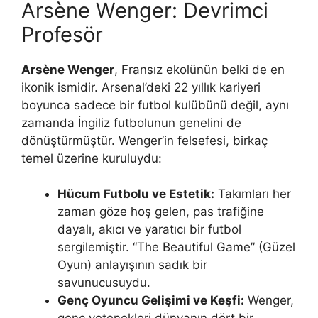
Arsène Wenger: Devrimci
Profesör
Arsène Wenger
, Fransız ekolünün belki de en
ikonik ismidir. Arsenal’deki 22 yıllık kariyeri
boyunca sadece bir futbol kulübünü değil, aynı
zamanda İngiliz futbolunun genelini de
dönüştürmüştür. Wenger’in felsefesi, birkaç
temel üzerine kuruluydu:
Hücum Futbolu ve Estetik:
Takımları her
zaman göze hoş gelen, pas trafiğine
dayalı, akıcı ve yaratıcı bir futbol
sergilemiştir. “The Beautiful Game” (Güzel
Oyun) anlayışının sadık bir
savunucusuydu.
Genç Oyuncu Gelişimi ve Keşfi:
Wenger,