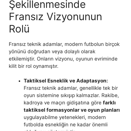
Şekillenmesinde
Fransız Vizyonunun
Rolü
Fransız teknik adamlar, modern futbolun birçok
yönünü doğrudan veya dolaylı olarak
etkilemiştir. Onların vizyonu, oyunun evriminde
kilit bir rol oynamıştır.
Taktiksel Esneklik ve Adaptasyon:
Fransız teknik adamlar, genellikle tek bir
oyun sistemine sıkışıp kalmazlar. Rakibe,
kadroya ve maçın gidişatına göre
farklı
taktiksel formasyonlar ve oyun planları
uygulayabilme yetenekleri, modern
futbolda esnekliğin ne kadar önemli