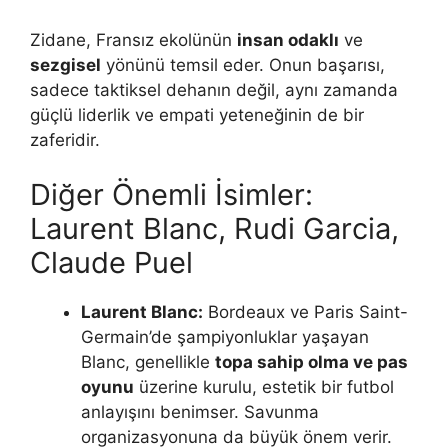
Zidane, Fransız ekolünün
insan odaklı
ve
sezgisel
yönünü temsil eder. Onun başarısı,
sadece taktiksel dehanın değil, aynı zamanda
güçlü liderlik ve empati yeteneğinin de bir
zaferidir.
Diğer Önemli İsimler:
Laurent Blanc, Rudi Garcia,
Claude Puel
Laurent Blanc:
Bordeaux ve Paris Saint-
Germain’de şampiyonluklar yaşayan
Blanc, genellikle
topa sahip olma ve pas
oyunu
üzerine kurulu, estetik bir futbol
anlayışını benimser. Savunma
organizasyonuna da büyük önem verir.