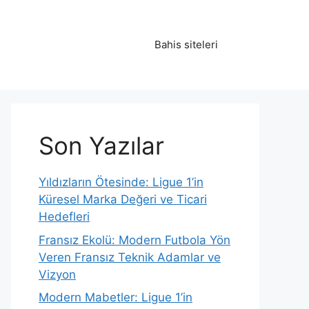
Bahis siteleri
Son Yazılar
Yıldızların Ötesinde: Ligue 1’in
Küresel Marka Değeri ve Ticari
Hedefleri
Fransız Ekolü: Modern Futbola Yön
Veren Fransız Teknik Adamlar ve
Vizyon
Modern Mabetler: Ligue 1’in