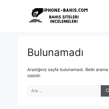
İçeriğe
atla
Bulunamadı
Aradığınız sayfa bulunamadı. Belki arama
olabilir.
için
ara