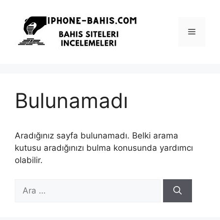
İçeriğe
atla
Menü
Bulunamadı
Aradığınız sayfa bulunamadı. Belki arama
kutusu aradığınızı bulma konusunda yardımcı
olabilir.
için
ara